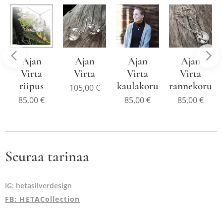
Ajan
Ajan
Ajan
Ajan
Virta
Virta
Virta
Virta
t
riipus
kaulakoru
rannekoru
105,00
€
85,00
€
85,00
€
85,00
€
Seuraa tarinaa
IG: hetasilverdesign
FB: HETACollection