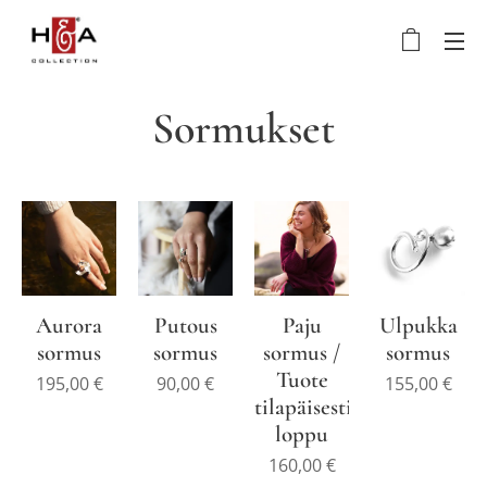
Sormukset
Aurora
Putous
Paju
Ulpukka
sormus
sormus
sormus /
sormus
Tuote
195,00
€
90,00
€
155,00
€
tilapäisesti
loppu
160,00
€