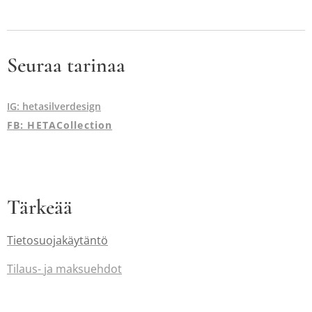
Seuraa tarinaa
IG: hetasilverdesign
FB: HETACollection
Tärkeää
Tietosuojakäytäntö
Tilaus-
ja maksuehdot