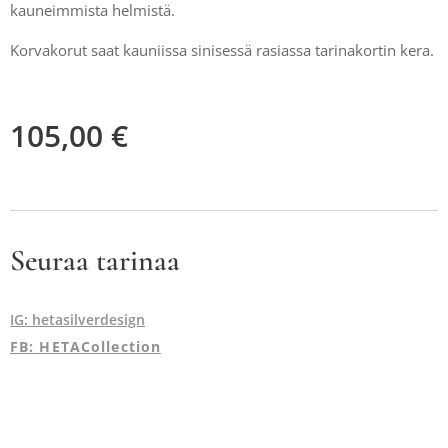
kauneimmista helmistä.
Korvakorut saat kauniissa sinisessä rasiassa tarinakortin kera.
105,00
€
Seuraa tarinaa
IG: hetasilverdesign
FB: HETACollection