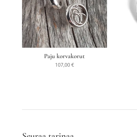
Paju korvakorut
107,00
€
Seuraa tarinaa