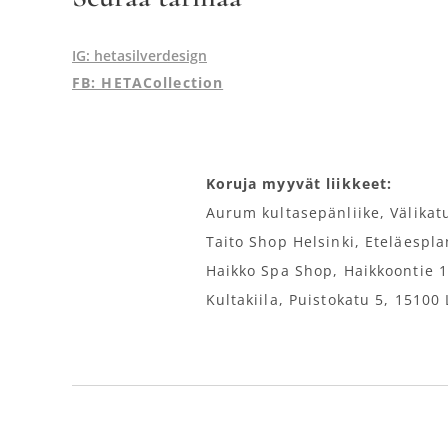
IG: hetasilverdesign
FB: HETACollection
Koruja myyvät liikkeet:
Aurum kultasepänliike, Välikat
Taito Shop Helsinki, Eteläespl
Haikko Spa Shop, Haikkoontie 
Kultakiila, Puistokatu 5, 15100 