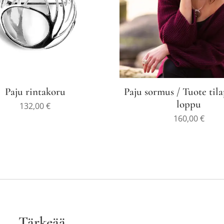
Paju rintakoru
Paju sormus / Tuote tila
loppu
132,00
€
160,00
€
Tärkeää