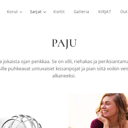
Korut
Sarjat
Kortit
Galleria
KIRJAT
Out
PAJU
a jokaista ojan penkkaa. Se on villi, riehakas ja periksiant
lle puhkeavat untuvaiset kissanpojat ja pian siitä voikin veist
alkaneeksi.