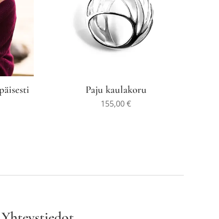
päisesti
Paju kaulakoru
155,00
€
Yhteystiedot