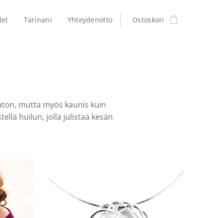
let
Tarinani
Yhteydenotto
Ostoskori
amaton, mutta myös kaunis kuin
ellä huilun, jolla julistaa kesän