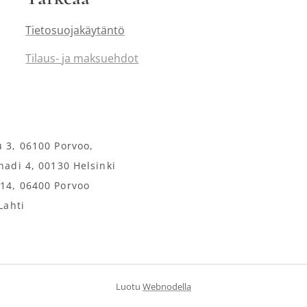
Tietosuojakäytäntö
Tilaus-
ja maksuehdot
u 3, 06100 Porvoo,
anadi 4, 00130 Helsinki
114, 06400 Porvoo
Lahti
Luotu
Webnodella