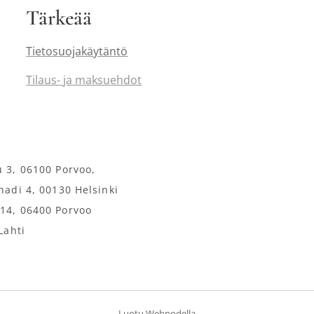
Tärkeää
Tietosuojakäytäntö
Tilaus-
ja maksuehdot
u 3, 06100 Porvoo,
anadi 4, 00130 Helsinki
114, 06400 Porvoo
Lahti
Luotu
Webnodella