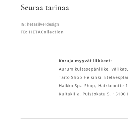
Seuraa tarinaa
IG: hetasilverdesign
FB: HETACollection
Koruja myyvät liikkeet:
Aurum kultasepänliike, Välikat
Taito Shop Helsinki, Eteläespl
Haikko Spa Shop, Haikkoontie 
Kultakiila, Puistokatu 5, 15100 