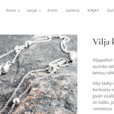
Korut
Sarjat
Kortit
Galleria
KIRJAT
Out
Vilja 
Viljapellon
aurinko väl
keinuu tähk
Vilja kääty
korkuista v
jyvän sisä
on lukko, j
ranteessa.