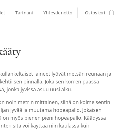
let
Tarinani
Yhteydenotto
Ostoskori
kääty
 kullankeltaiset laineet lyövät metsän reunaan ja
kehtii sen pinnalla. Jokaisen korren päässä
ä, jonka jyvissä asuu uusi alku.
 on noin metrin mittainen, siinä on kolme sentin
iljan jyvää ja muutama hopeapallo. Jokaisen
llä on myös pienen pieni hopeapallo. Käädyssä
onten sitä voi käyttää niin kaulassa kuin