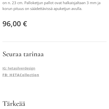
on n. 23 cm. Palloketjun pallot ovat halkaisjaltaan 3 mm ja
korun pituus on säädettävissä apuketjun avulla.
96,00
€
Seuraa tarinaa
IG: hetasilverdesign
FB: HETACollection
Tärkeää