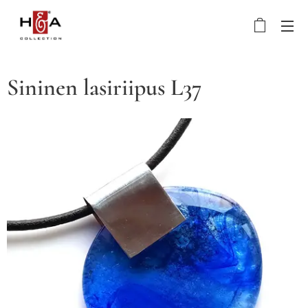
Sininen lasiriipus L37