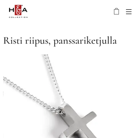
Risti riipus, panssariketjulla