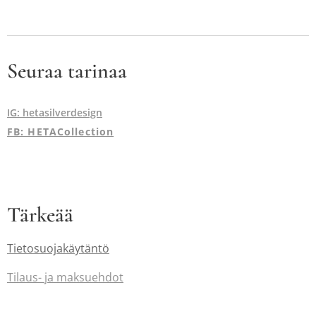
Seuraa tarinaa
IG: hetasilverdesign
FB: HETACollection
Tärkeää
Tietosuojakäytäntö
Tilaus-
ja maksuehdot