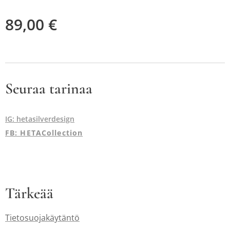
89,00
€
Seuraa tarinaa
IG: hetasilverdesign
FB: HETACollection
Tärkeää
Tietosuojakäytäntö