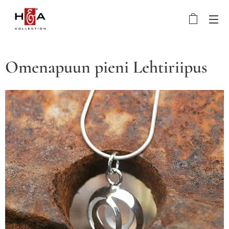
Omenapuun pieni Lehtiriipus