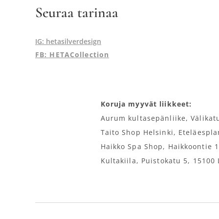
Seuraa tarinaa
IG: hetasilverdesign
FB: HETACollection
Koruja myyvät liikkeet:
Aurum kultasepänliike, Välikat
Taito Shop Helsinki, Eteläespl
Haikko Spa Shop, Haikkoontie 
Kultakiila, Puistokatu 5, 15100 