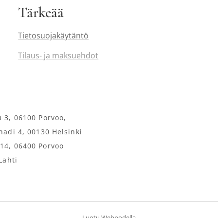
Tärkeää
Tietosuojakäytäntö
Tilaus-
ja maksuehdot
u 3, 06100 Porvoo,
anadi 4, 00130 Helsinki
114, 06400 Porvoo
Lahti
Luotu
Webnodella