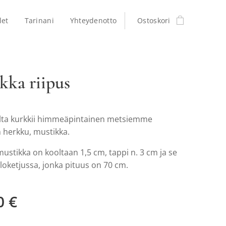
let
Tarinani
Yhteydenotto
Ostoskori
kka riipus
lta kurkkii himmeäpintainen metsiemme
 herkku, mustikka.
ustikka on kooltaan 1,5 cm, tappi n. 3 cm ja se
lloketjussa, jonka pituus on 70 cm.
0
€