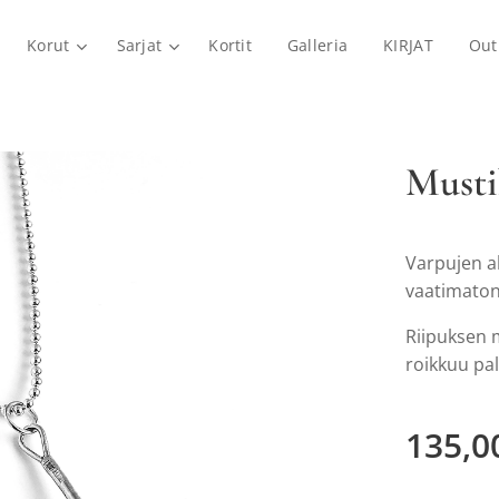
Korut
Sarjat
Kortit
Galleria
KIRJAT
Out
Musti
Varpujen a
vaatimaton
Riipuksen m
roikkuu pa
135,0