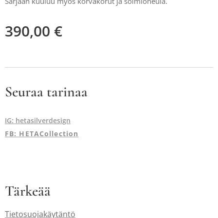
Sarjaan kuuluu myös korvakorut ja solmioneula.
390,00
€
Seuraa tarinaa
IG: hetasilverdesign
FB: HETACollection
Tärkeää
Tietosuojakäytäntö