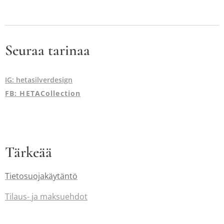
Seuraa tarinaa
IG: hetasilverdesign
FB: HETACollection
Tärkeää
Tietosuojakäytäntö
Tilaus-
ja maksuehdot