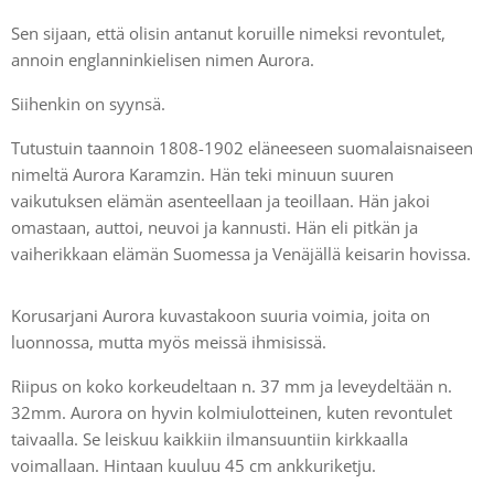
Sen sijaan, että olisin antanut koruille nimeksi revontulet,
annoin englanninkielisen nimen Aurora.
Siihenkin on syynsä.
Tutustuin taannoin 1808-1902 eläneeseen suomalaisnaiseen
nimeltä Aurora Karamzin. Hän teki minuun suuren
vaikutuksen elämän asenteellaan ja teoillaan. Hän jakoi
omastaan, auttoi, neuvoi ja kannusti. Hän eli pitkän ja
vaiherikkaan elämän Suomessa ja Venäjällä keisarin hovissa.
Korusarjani Aurora kuvastakoon suuria voimia, joita on
luonnossa, mutta myös meissä ihmisissä.
Riipus on koko korkeudeltaan n. 37 mm ja leveydeltään n.
32mm. Aurora on hyvin kolmiulotteinen, kuten revontulet
taivaalla. Se leiskuu kaikkiin ilmansuuntiin kirkkaalla
voimallaan. Hintaan kuuluu 45 cm ankkuriketju.