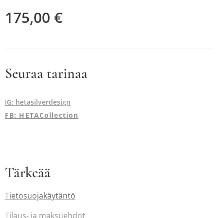
175,00
€
Seuraa tarinaa
IG: hetasilverdesign
FB: HETACollection
Tärkeää
Tietosuojakäytäntö
Tilaus-
ja maksuehdot