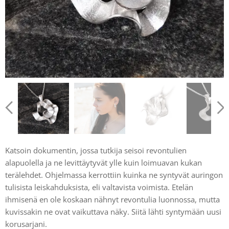
Katsoin dokumentin, jossa tutkija seisoi revontulien
alapuolella ja ne levittäytyvät ylle kuin loimuavan kukan
terälehdet. Ohjelmassa kerrottiin kuinka ne syntyvät auringon
tulisista leiskahduksista, eli valtavista voimista. Etelän
ihmisenä en ole koskaan nähnyt revontulia luonnossa, mutta
kuvissakin ne ovat vaikuttava näky. Siitä lähti syntymään uusi
korusarjani.