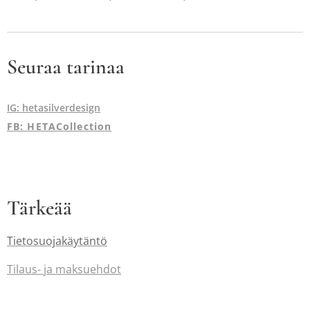
Seuraa tarinaa
IG: hetasilverdesign
FB: HETACollection
Tärkeää
Tietosuojakäytäntö
Tilaus-
ja maksuehdot