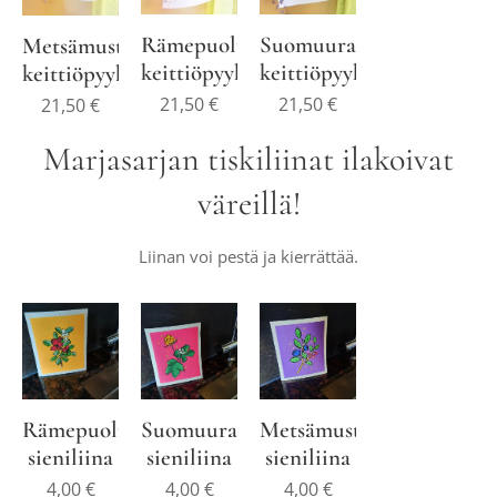
Rämepuolukka
Suomuurain
Metsämustikka
keittiöpyyhe
keittiöpyyhe
keittiöpyyhe
21,50
€
21,50
€
21,50
€
Marjasarjan tiskiliinat ilakoivat
väreillä!
Liinan voi pestä ja kierrättää.
Rämepuolukka
Suomuurain
Metsämustikka
sieniliina
sieniliina
sieniliina
4,00
€
4,00
€
4,00
€